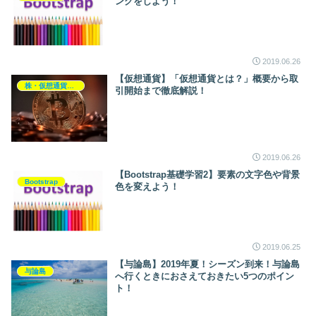
ングをしよう！
2019.06.26
【仮想通貨】「仮想通貨とは？」概要から取
株・仮想通貨・投資・資産運用
引開始まで徹底解説！
2019.06.26
【Bootstrap基礎学習2】要素の文字色や背景
Bootstrap
色を変えよう！
2019.06.25
【与論島】2019年夏！シーズン到来！与論島
与論島
へ行くときにおさえておきたい5つのポイン
ト！